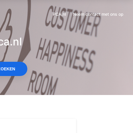
een
nieuw
PCA.nl
Neem contact met ons op
Opent
tabblad
in
een
a.nl
nieuw
tabblad
ZOEKEN