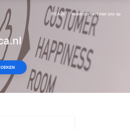
een
nieuw
PCA.nl
Neem contact met ons op
Opent
tabblad
in
een
a.nl
nieuw
tabblad
ZOEKEN